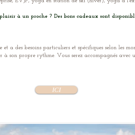
ise, EVJF, yoga en station de ski (hiver), yoga à l'exté
laisir à un proche ? Des bons cadeaux sont disponible
et a des besoins particuliers et spécifiques selon les mo
er à son propre rythme. Vous serez accompagnés avec u
ICI