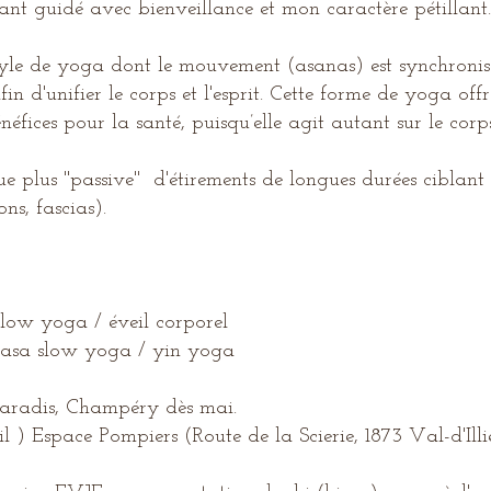
ant guidé avec bienveillance et mon caractère pétillant.
yle de yoga dont le mouvement (asanas) est synchronis
 d'unifier le corps et l'esprit. Cette forme de yoga off
ices pour la santé, puisqu’elle agit autant sur le corps 
e plus "passive"
d'étirements de longues durées ciblant l
ns, fascias).
low yoga / éveil co
rporel
yasa slow yoga / yin yoga
aradis, Champéry dès mai.
il ) Espace Pompiers (Route de la Scierie, 1873 Val-d'Illi