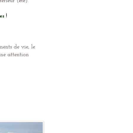
rieur (été).
s !
ments de vie, le
ne attention