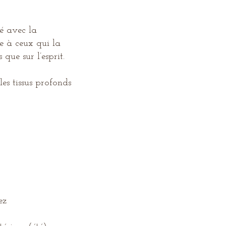
é avec la
re à ceux qui la
que sur l’esprit.
es tissus profonds
ez