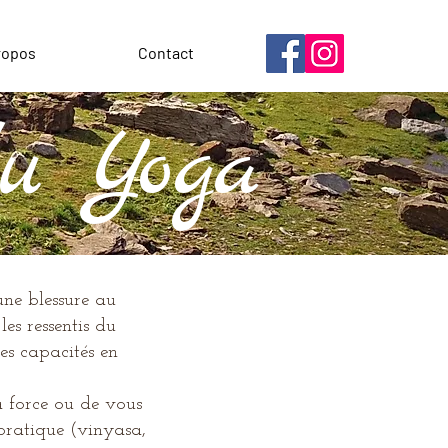
ropos
Contact
du Yoga
une blessure au
les ressentis du
es capacités en
a force ou de vous
 pratique (vinyasa,