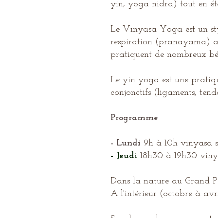
yin, yoga nidra) tout en ét
Le Vinyasa Yoga est un st
respiration (pranayama) afin
pratiquent de nombreux bénéf
Le yin yoga est une pratiqu
conjonctifs (ligaments, tendo
Programme
-
Lundi
9h à 10h vinyasa s
- J
eudi
18h30 à 19h30 vin
Dans la nature au Grand P
A l'intérieur (octobre à avr