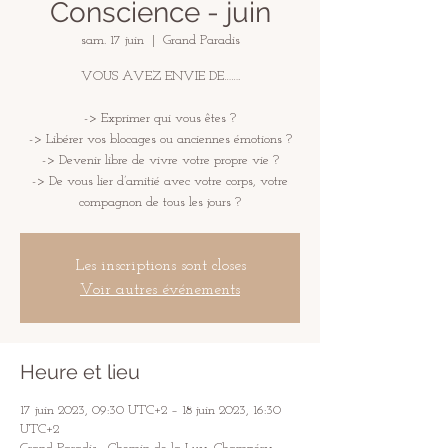
Conscience - juin
sam. 17 juin
  |  
Grand Paradis
VOUS AVEZ ENVIE DE…….
-> Exprimer qui vous êtes ?
-> Libérer vos blocages ou anciennes émotions ?
-> Devenir libre de vivre votre propre vie ?
-> De vous lier d’amitié avec votre corps, votre
compagnon de tous les jours ?
Les inscriptions sont closes
Voir autres événements
Heure et lieu
17 juin 2023, 09:30 UTC+2 – 18 juin 2023, 16:30
UTC+2