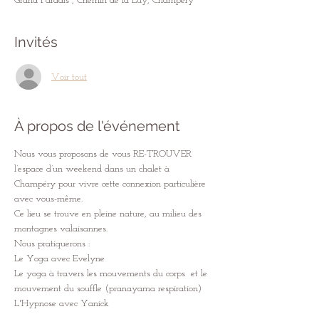
Grand Paradis , Chemin de la Luy, Champéry
Invités
Voir tout
À propos de l'événement
Nous vous proposons de vous RE-TROUVER 
l’espace d’un weekend dans un chalet à 
Champéry pour vivre cette connexion particulière 
avec vous-même.
Ce lieu se trouve en pleine nature, au milieu des 
montagnes valaisannes.
Nous pratiquerons :  
Le Yoga avec Evelyne
Le yoga à travers les mouvements du corps  et le 
mouvement du souffle (pranayama respiration)  
L'Hypnose avec Yanick