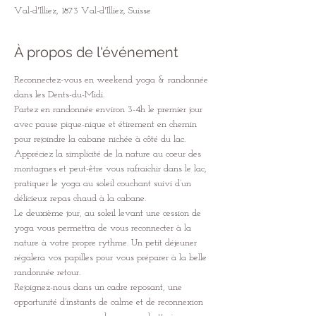
Val-d'Illiez, 1873 Val-d'Illiez, Suisse
À propos de l'événement
Reconnectez-vous en weekend yoga & randonnée 
dans les Dents-du-Midi. 
Partez en randonnée environ 3-4h le premier jour 
avec pause pique-nique et étirement en chemin 
pour rejoindre la cabane nichée à côté du lac.
Appréciez la simplicité de la nature au coeur des 
montagnes et peut-être vous rafraichir dans le lac, 
pratiquer le yoga au soleil couchant suivi d’un 
délicieux repas chaud à la cabane. 
Le deuxième jour, au soleil levant une cession de 
yoga vous permettra de vous reconnecter à la 
nature à votre propre rythme. Un petit déjeuner 
régalera vos papilles pour vous préparer à la belle 
randonnée retour. 
Rejoignez-nous dans un cadre reposant, une 
opportunité d’instants de calme et de reconnexion 