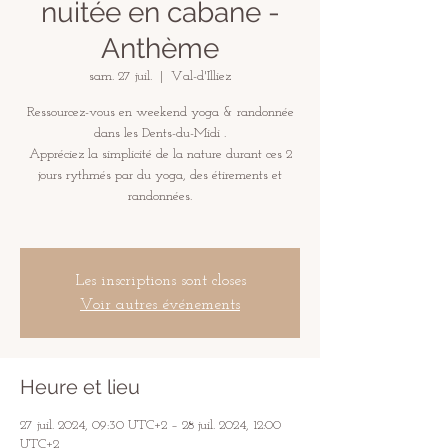
nuitée en cabane -
Anthème
sam. 27 juil.
  |  
Val-d'Illiez
Ressourcez-vous en weekend yoga & randonnée
dans les Dents-du-Midi .
Appréciez la simplicité de la nature durant ces 2
jours rythmés par du yoga, des étirements et
randonnées.
Les inscriptions sont closes
Voir autres événements
Heure et lieu
27 juil. 2024, 09:30 UTC+2 – 28 juil. 2024, 12:00
UTC+2