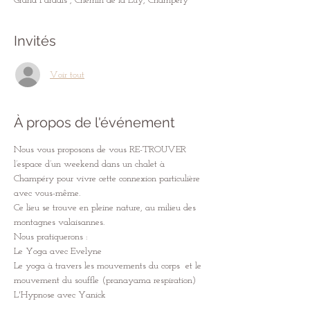
Grand Paradis , Chemin de la Luy, Champéry
Invités
Voir tout
À propos de l'événement
Nous vous proposons de vous RE-TROUVER 
l’espace d’un weekend dans un chalet à 
Champéry pour vivre cette connexion particulière 
avec vous-même.
Ce lieu se trouve en pleine nature, au milieu des 
montagnes valaisannes.
Nous pratiquerons :  
Le Yoga avec Evelyne
Le yoga à travers les mouvements du corps  et le 
mouvement du souffle (pranayama respiration)  
L'Hypnose avec Yanick