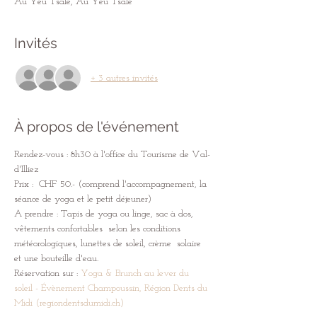
Au Yeü Tsalé, Au Yeü Tsalé
Invités
+ 3 autres invités
À propos de l'événement
Rendez-vous : 8h30 à l'office du Tourisme de Val-
d'Illiez
Prix :  CHF 50.- (comprend l'accompagnement, la 
séance de yoga et le petit déjeuner) 
A prendre : Tapis de yoga ou linge, sac à dos, 
vêtements confortables  selon les conditions 
météorologiques, lunettes de soleil, crème  solaire 
et une bouteille d'eau.
Réservation sur : 
Yoga & Brunch au lever du 
soleil - Évènement Champoussin, Région Dents du 
Midi (regiondentsdumidi.ch)