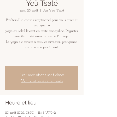
Yeü Tsalé
sam. 20 août
  |  
Au Yeü Tsalé
Profitez d’un cadre exceptionnel pour vous étirer et
pratiquer le
yoga au soleil levant en toute tranquillité. Dégustez
ensuite un délicieux brunch à l'alpage.
Le yoga est ouvert à tous les niveaux, pratiquant,
comme non pratiquant
Les inscriptions sont closes
Voir autres événements
Heure et lieu
20 août 2022, 08:30 – 11:45 UTC+2