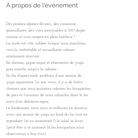
À propos de l'événement
Des prairies alpines fleuries, des ruisseaux 
gazouillants, des vues incroyables à 360 degré, 
comme si vous nagiez en plein bonheur !
La route est vite oubliée lorsque nous marchons 
vers la confortable et accueillante cabane 
récemment rénovée.
En chemin, pique-nique et étirements de yoga, 
puis marche jusqu’à la cabane.
En fin d’après-midi, profitons d’une séance de 
yoga réparatrice. Le soir venu, il y a de fortes 
chances que nous puissions admirer les bouquetins 
de près et l’occasion de nous rafraîchir dans le lac 
suivi d’un délicieux repas.
Le lendemain, nous nous réveillerons en douceur 
avec une séance de yoga au bord du lac tout en 
regardant (et en ressentant !) le soleil se lever 
(peut être à ce moment là les bouquetins nous 
observerons à leur tour).